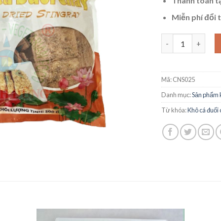
Thanh toán tạ
Miễn phí đổi 
11- Khô Cá Đuối 
Mã:
CNS025
Danh mục:
Sản phẩm 
Từ khóa:
Khô cá đuối