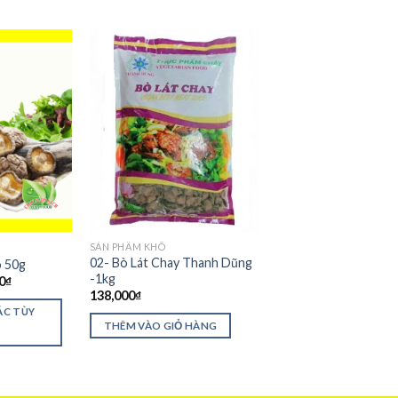
SẢN PHẨM KHÔ
02- Bò Lát Chay Thanh Dũng
 50g
-1kg
0
₫
138,000
₫
ÁC TÙY
THÊM VÀO GIỎ HÀNG