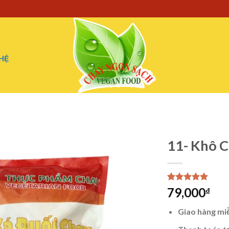
 HỆ
11- Khô 
5.00
1
trên 5
79,000
₫
dựa trên
đánh giá
Giao hàng mi