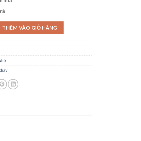
i nhà
trả
Chay 500g số lượng
THÊM VÀO GIỎ HÀNG
khô
 chay