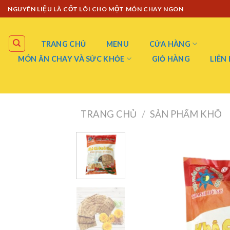
Skip
NGUYÊN LIỆU LÀ CỐT LÕI CHO MỘT MÓN CHAY NGON
to
content
TRANG CHỦ
MENU
CỬA HÀNG
MÓN ĂN CHAY VÀ SỨC KHỎE
GIỎ HÀNG
LIÊN
TRANG CHỦ
/
SẢN PHẨM KHÔ