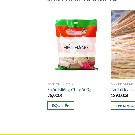
á!
HẾT HÀNG
M KHÔ
SẢN PHẨM KHÔ
SẢN PHẨM KH
hay 1kg
Sườn Miếng Chay 500g
Tàu hủ ky cọ
₫
197,000
₫
78,000
₫
139,000
₫
 VÀO GIỎ HÀNG
ĐỌC TIẾP
THÊM VÀO