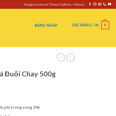
Assign a menu in Theme Options > Menus
0
GIỎ HÀNG /
0
₫
ĐĂNG NHẬP
Cá Đuối Chay 500g
ễn phí trong vòng 24h