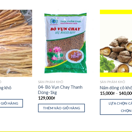
Ô
SẢN PHẨM KHÔ
SẢN PHẨM KHÔ
04- Bò Vụn Chay Thanh
ng khô
Nấm đông cô khô
Dũng-1kg
15,000
₫
–
140,00
129,000
₫
 GIỎ HÀNG
LỰA CHỌN C
THÊM VÀO GIỎ HÀNG
CHỌN