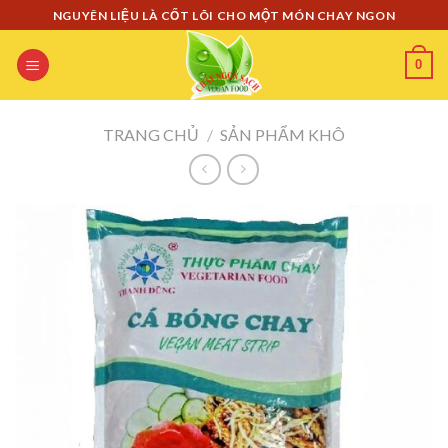
Skip
NGUYÊN LIỆU LÀ CỐT LÕI CHO MỘT MÓN CHAY NGON
to
content
0
TRANG CHỦ
/
SẢN PHẨM KHÔ