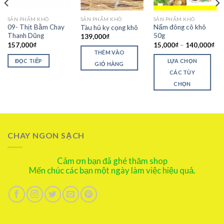
SẢN PHẨM KHÔ
SẢN PHẨM KHÔ
SẢN PHẨM KHÔ
09- Thịt Bằm Chay
Nấm đông cô khô
Tàu hủ ky cọng khô
Thanh Dũng
50g
139,000
₫
157,000
₫
15,000
₫
–
140,000
₫
THÊM VÀO
ĐỌC TIẾP
LỰA CHỌN
GIỎ HÀNG
CÁC TÙY
CHỌN
CHAY NGON SẠCH
Cảm ơn bạn đã ghé thăm shop
Mến chúc các bạn một ngày làm việc hiệu quả.