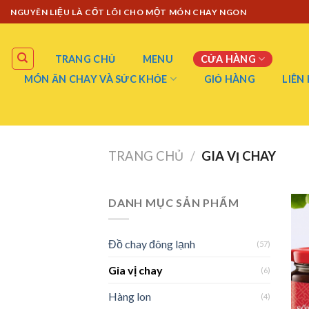
Skip
NGUYÊN LIỆU LÀ CỐT LÕI CHO MỘT MÓN CHAY NGON
to
content
TRANG CHỦ
MENU
CỬA HÀNG
MÓN ĂN CHAY VÀ SỨC KHỎE
GIỎ HÀNG
LIÊN
TRANG CHỦ
/
GIA VỊ CHAY
DANH MỤC SẢN PHẨM
Đồ chay đông lạnh
(57)
Gia vị chay
(6)
Hàng lon
(4)