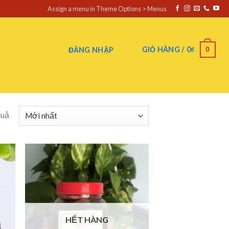
Assign a menu in Theme Options > Menus
0
GIỎ HÀNG /
0
₫
ĐĂNG NHẬP
quả
HẾT HÀNG