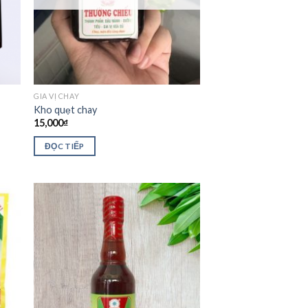
GIA VỊ CHAY
Kho quẹt chay
15,000
₫
ĐỌC TIẾP