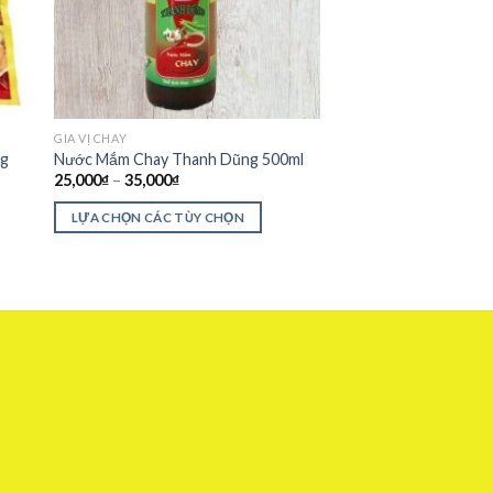
GIA VỊ CHAY
ng
Nước Mắm Chay Thanh Dũng 500ml
25,000
₫
–
35,000
₫
LỰA CHỌN CÁC TÙY CHỌN