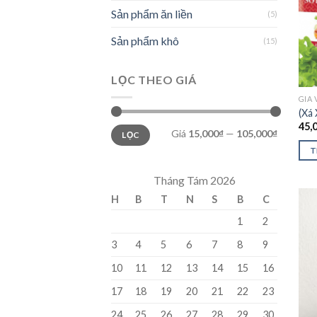
Sản phẩm ăn liền
(5)
Sản phẩm khô
(15)
LỌC THEO GIÁ
GIA 
(Xá
45,
Giá
15,000₫
—
105,000₫
LỌC
T
Tháng Tám 2026
H
B
T
N
S
B
C
1
2
3
4
5
6
7
8
9
10
11
12
13
14
15
16
17
18
19
20
21
22
23
24
25
26
27
28
29
30