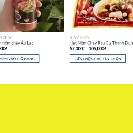
VỊ CHAY
GIA VỊ CHAY
 nêm chay Âu Lạc
Hạt Nêm Chay Rau Củ Thanh Dũ
000
₫
57,000
₫
–
105,000
₫
HÊM VÀO GIỎ HÀNG
LỰA CHỌN CÁC TÙY CHỌN