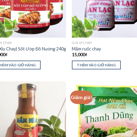
VỊ CHAY
GIA VỊ CHAY
 Xíu Chay) Sốt Ướp Đồ Nướng 240g
Mắm ruốc chay
000
₫
15,000
₫
HÊM VÀO GIỎ HÀNG
THÊM VÀO GIỎ HÀNG
Giảm giá!