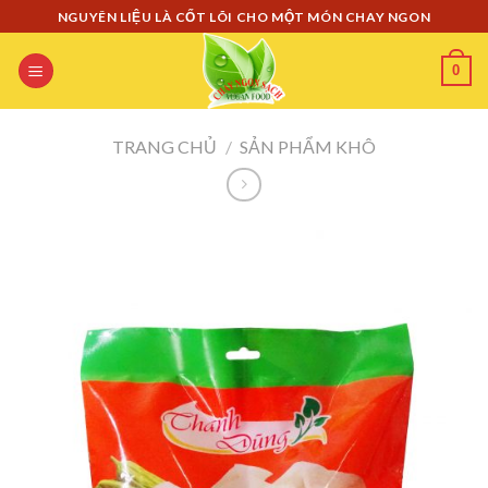
Skip
NGUYÊN LIỆU LÀ CỐT LÕI CHO MỘT MÓN CHAY NGON
to
content
0
TRANG CHỦ
/
SẢN PHẨM KHÔ