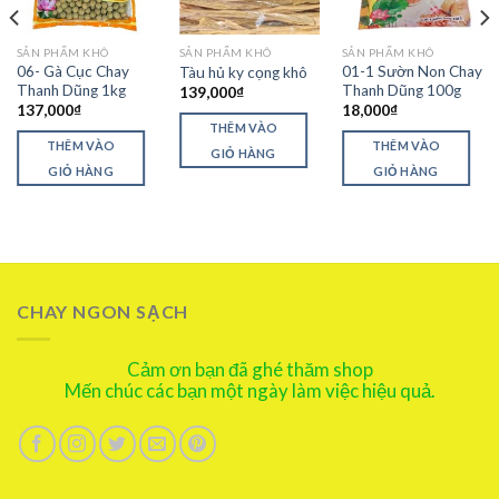
SẢN PHẨM KHÔ
SẢN PHẨM KHÔ
SẢN PHẨM KHÔ
06- Gà Cục Chay
01-1 Sườn Non Chay
Tàu hủ ky cọng khô
Thanh Dũng 1kg
Thanh Dũng 100g
139,000
₫
137,000
₫
18,000
₫
THÊM VÀO
THÊM VÀO
THÊM VÀO
GIỎ HÀNG
GIỎ HÀNG
GIỎ HÀNG
CHAY NGON SẠCH
Cảm ơn bạn đã ghé thăm shop
Mến chúc các bạn một ngày làm việc hiệu quả.