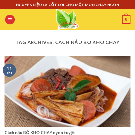
Skip
NGUYÊN LIỆU LÀ CỐT LÕI CHO MỘT MÓN CHAY NGON
to
content
0
TAG ARCHIVES:
CÁCH NẤU BÒ KHO CHAY
11
Th1
Cách nấu BÒ KHO CHAY ngon tuyệt