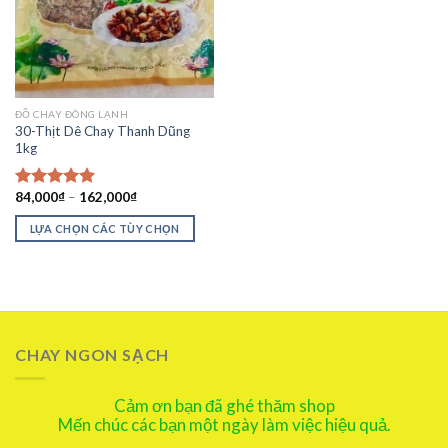
ĐỒ CHAY ĐÔNG LẠNH
30-Thịt Dê Chay Thanh Dũng
1kg
84,000
₫
–
162,000
₫
Được xếp
hạng
5.00
LỰA CHỌN CÁC TÙY CHỌN
5 sao
CHAY NGON SẠCH
Cảm ơn bạn đã ghé thăm shop
Mến chúc các bạn một ngày làm việc hiệu quả.