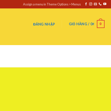
Assign a menu in Theme Options > Menus
0
GIỎ HÀNG /
0
₫
ĐĂNG NHẬP