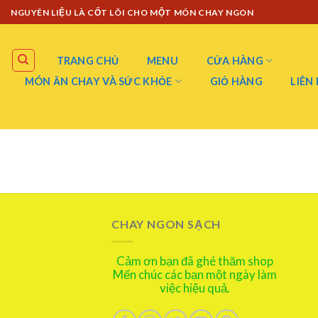
Skip
NGUYÊN LIỆU LÀ CỐT LÕI CHO MỘT MÓN CHAY NGON
to
content
TRANG CHỦ
MENU
CỬA HÀNG
MÓN ĂN CHAY VÀ SỨC KHỎE
GIỎ HÀNG
LIÊN
CHAY NGON SẠCH
Cảm ơn bạn đã ghé thăm shop
Mến chúc các bạn một ngày làm
việc hiệu quả.