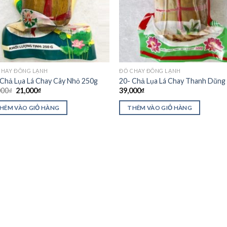
CHAY ĐÔNG LẠNH
ĐỒ CHAY ĐÔNG LẠNH
 Chả Lụa Lá Chay Cây Nhỏ 250g
20- Chả Lụa Lá Chay Thanh Dũng
000
₫
21,000
₫
39,000
₫
HÊM VÀO GIỎ HÀNG
THÊM VÀO GIỎ HÀNG