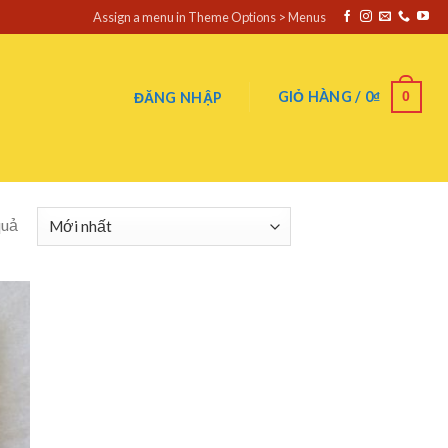
Assign a menu in Theme Options > Menus
0
GIỎ HÀNG /
0
₫
ĐĂNG NHẬP
quả