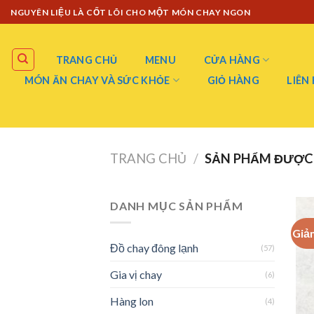
Skip
NGUYÊN LIỆU LÀ CỐT LÕI CHO MỘT MÓN CHAY NGON
to
content
TRANG CHỦ
MENU
CỬA HÀNG
MÓN ĂN CHAY VÀ SỨC KHỎE
GIỎ HÀNG
LIÊN
TRANG CHỦ
/
SẢN PHẨM ĐƯỢC 
DANH MỤC SẢN PHẨM
Giả
Đồ chay đông lạnh
(57)
Gia vị chay
(6)
Hàng lon
(4)