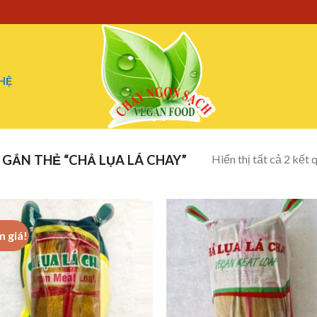
 HỆ
Hiển thị tất cả 2 kết 
GẮN THẺ “CHẢ LỤA LÁ CHAY”
m giá!