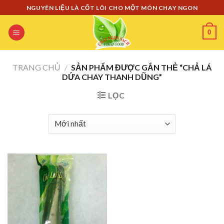
Skip
NGUYÊN LIỆU LÀ CỐT LÕI CHO MỘT MÓN CHAY NGON
to
content
0
TRANG CHỦ
/
SẢN PHẨM ĐƯỢC GẮN THẺ “CHẢ LÁ
DỨA CHAY THANH DŨNG”
LỌC